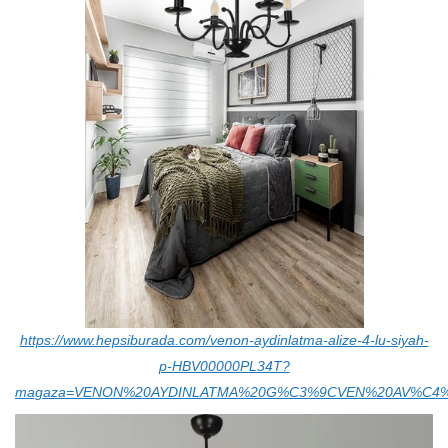
https://www.hepsiburada.com/venon-aydinlatma-alize-4-lu-siyah-
p-HBV00000PL34T?
magaza=VENON%20AYDINLATMA%20G%C3%9CVEN%20AV%C4