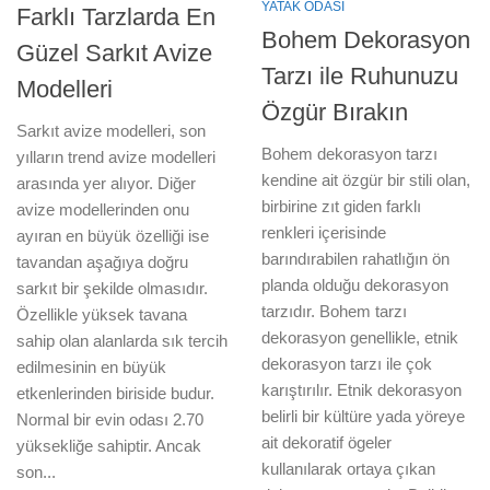
YATAK ODASI
Farklı Tarzlarda En
Bohem Dekorasyon
Güzel Sarkıt Avize
Tarzı ile Ruhunuzu
Modelleri
Özgür Bırakın
Sarkıt avize modelleri, son
Bohem dekorasyon tarzı
yılların trend avize modelleri
kendine ait özgür bir stili olan,
arasında yer alıyor. Diğer
birbirine zıt giden farklı
avize modellerinden onu
renkleri içerisinde
ayıran en büyük özelliği ise
barındırabilen rahatlığın ön
tavandan aşağıya doğru
planda olduğu dekorasyon
sarkıt bir şekilde olmasıdır.
tarzıdır. Bohem tarzı
Özellikle yüksek tavana
dekorasyon genellikle, etnik
sahip olan alanlarda sık tercih
dekorasyon tarzı ile çok
edilmesinin en büyük
karıştırılır. Etnik dekorasyon
etkenlerinden biriside budur.
belirli bir kültüre yada yöreye
Normal bir evin odası 2.70
ait dekoratif ögeler
yüksekliğe sahiptir. Ancak
kullanılarak ortaya çıkan
son...