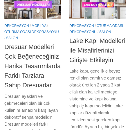
DEKORASYON
/
MOBILYA
/
DEKORASYON
/
OTURMA ODASI
OTURMA ODASI DEKORASYONU
DEKORASYONU
/
SALON
/
SALON
Lake Kapı Modelleri
Dresuar Modelleri
ile Misafirlerinizi
Çok Beğeneceğiniz
Girişte Etkileyin
Harika Tasarımlarda
Lake kapı, genellikle beyaz
Farklı Tarzlara
renkli olan camlı ve camsız
Sahip Dresuarlar
olarak üretilen 2 yada 3 kat
cilalı olan kaliteli menteşe
Dresuar, ayakları ve
sistemine ve kapı koluna
çekmeceleri olan bir çok
sahip iç kapı modelidir. Lake
kullanım amacını karşılayan
kapılar düzenli olarak
dekoratif sehpa modelidir.
temizlenmesi gereken kapı
Dresuar modelleri farklı
türüdür. Ayrıca hiç bir şekilde