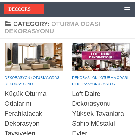
Skip to content
CATEGORY:
OTURMA ODASI
DEKORASYONU
DEKORASYON
/
OTURMA ODASI
DEKORASYON
/
OTURMA ODASI
DEKORASYONU
DEKORASYONU
/
SALON
Küçük Oturma
Loft Daire
Odalarını
Dekorasyonu
Ferahlatacak
Yüksek Tavanlara
Dekorasyon
Sahip Müstakil
Tavsiyeleri
Evler