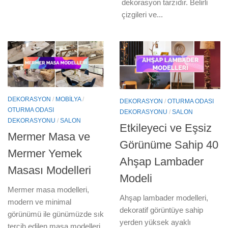
dekorasyon tarzıdır. Belirli
çizgileri ve...
DEKORASYON
/
MOBILYA
/
DEKORASYON
/
OTURMA ODASI
OTURMA ODASI
DEKORASYONU
/
SALON
DEKORASYONU
/
SALON
Etkileyeci ve Eşsiz
Mermer Masa ve
Görünüme Sahip 40
Mermer Yemek
Ahşap Lambader
Masası Modelleri
Modeli
Mermer masa modelleri,
Ahşap lambader modelleri,
modern ve minimal
dekoratif görüntüye sahip
görünümü ile günümüzde sık
yerden yüksek ayaklı
tercih edilen masa modelleri