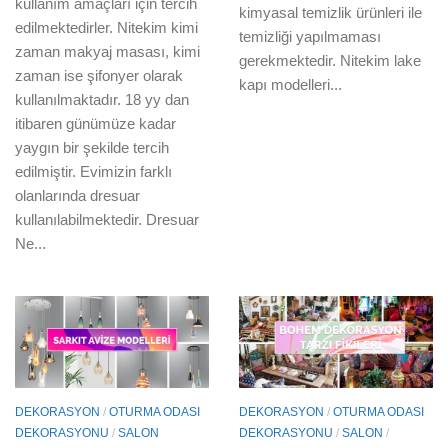
kullanım amaçları için tercih
kimyasal temizlik ürünleri ile
edilmektedirler. Nitekim kimi
temizliği yapılmaması
zaman makyaj masası, kimi
gerekmektedir. Nitekim lake
zaman ise şifonyer olarak
kapı modelleri...
kullanılmaktadır. 18 yy dan
itibaren günümüze kadar
yaygın bir şekilde tercih
edilmiştir. Evimizin farklı
olanlarında dresuar
kullanılabilmektedir. Dresuar
Ne...
DEKORASYON
/
OTURMA ODASI
DEKORASYON
/
OTURMA ODASI
DEKORASYONU
/
SALON
DEKORASYONU
/
SALON
/