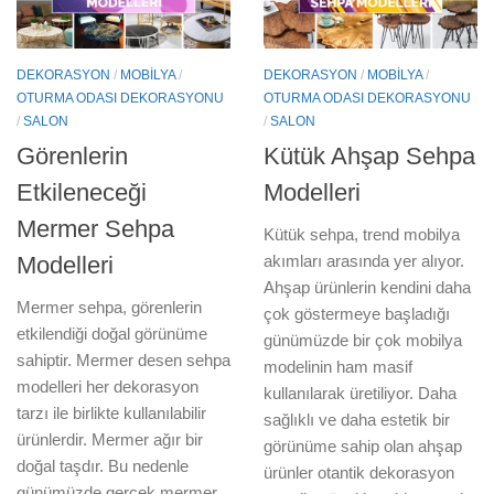
DEKORASYON
/
MOBILYA
/
DEKORASYON
/
MOBILYA
/
OTURMA ODASI DEKORASYONU
OTURMA ODASI DEKORASYONU
/
SALON
/
SALON
Görenlerin
Kütük Ahşap Sehpa
Etkileneceği
Modelleri
Mermer Sehpa
Kütük sehpa, trend mobilya
Modelleri
akımları arasında yer alıyor.
Ahşap ürünlerin kendini daha
Mermer sehpa, görenlerin
çok göstermeye başladığı
etkilendiği doğal görünüme
günümüzde bir çok mobilya
sahiptir. Mermer desen sehpa
modelinin ham masif
modelleri her dekorasyon
kullanılarak üretiliyor. Daha
tarzı ile birlikte kullanılabilir
sağlıklı ve daha estetik bir
ürünlerdir. Mermer ağır bir
görünüme sahip olan ahşap
doğal taşdır. Bu nedenle
ürünler otantik dekorasyon
günümüzde gerçek mermer