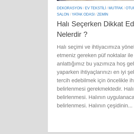
DEKORASYON
/
EV TEKSTILI
/
MUTFAK
/
OTU
SALON
/
YATAK ODASI
/
ZEMIN
Halı Seçerken Dikkat Ed
Nelerdir ?
Halı seçimi ve ihtiyacımıza yönel
etmeniz gereken püf noktalar ile t
anlattığımız bu yazımıza hoş gel
yaparken ihtiyaçlarınızı en iyi şe
tercih edebilmek için öncelikle iht
belirlenmesi gerekmektedir. Hal
belirlenmesi. Halının uygulanaca
belirlenmesi. Halının çeşidinin...