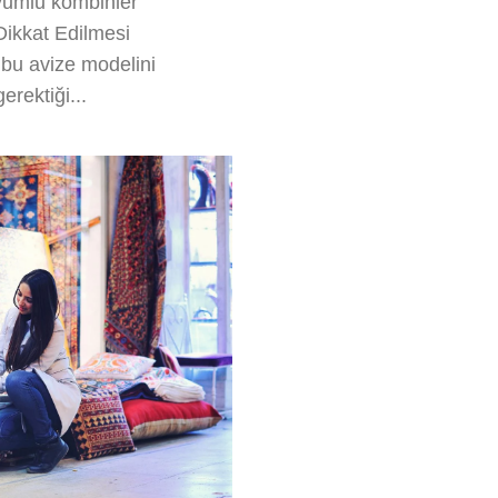
yumlu kombinler
Dikkat Edilmesi
 bu avize modelini
rektiği...