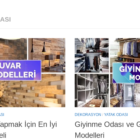
ASI
SI
DEKORASYON
/
YATAK ODASI
pmak İçin En İyi
Giyinme Odası ve G
li
Modelleri