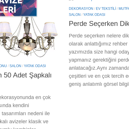
DEKORASYON
/
EV TEKSTILI
/
MUTF
SALON
/
YATAK ODASI
Perde Seçerken Dik
Perde seçerken nelere dikk
olarak anlattığımız rehber
yazımızda size hangi oday
yapmanız gerektiğini perde
YONU
/
SALON
/
YATAK ODASI
anlatacağız.Aynı zamanda 
an 50 Adet Şapkalı
çeşitleri ve en çok tercih
geniş anlatımlı görsel bilgi
 dekorasyonunda en çok
sında kendini
tasarımları nedeni ile
alı avizeler klasik ve