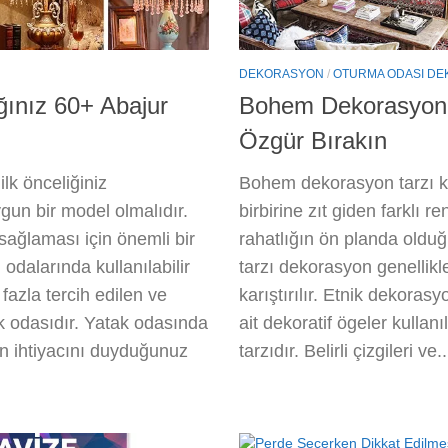
DEKORASYON
/
OTURMA ODASI D
ınız 60+ Abajur
Bohem Dekorasyon 
Özgür Bırakın
ilk önceliğiniz
Bohem dekorasyon tarzı ken
gun bir model olmalıdır.
birbirine zıt giden farklı r
ağlaması için önemli bir
rahatlığın ön planda oldu
 odalarında kullanılabilir
tarzı dekorasyon genellikle
fazla tercih edilen ve
karıştırılır. Etnik dekorasy
k odasıdır. Yatak odasında
ait dekoratif ögeler kulla
n ihtiyacını duyduğunuz
tarzıdır. Belirli çizgileri ve..