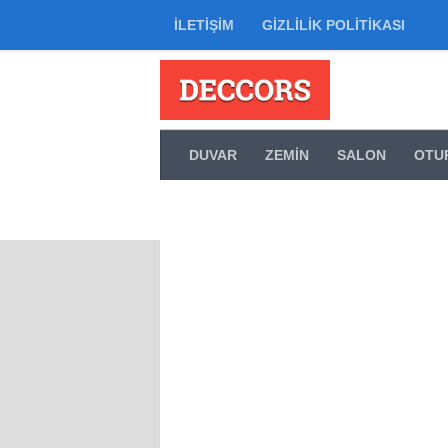
İLETIŞIM
GIZLILIK POLITIKASI
Skip to content
DUVAR
ZEMIN
SALON
OTU