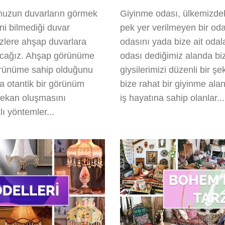
muzun duvarların görmek
Giyinme odası, ülkemizdek
ni bilmediği duvar
pek yer verilmeyen bir oda
zlere ahşap duvarlara
odasını yada bize ait odala
atacağız. Ahşap görünüme
odası dediğimiz alanda bize
görünüme sahip olduğunu
giysilerimizi düzenli bir şe
da otantik bir görünüm
bize rahat bir giyinme ala
mekan oluşmasını
iş hayatına sahip olanlar...
lı yöntemler...