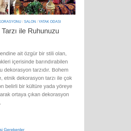
EKORASYONU
/
SALON
/
YATAK ODASI
Tarzı ile Ruhunuzu
dine ait özgür bir stili olan,
enkleri içerisinde barındırabilen
ğu dekorasyon tarzıdır. Bohem
, etnik dekorasyon tarzı ile çok
on belirli bir kültüre yada yöreye
nılarak ortaya çıkan dekorasyon
.