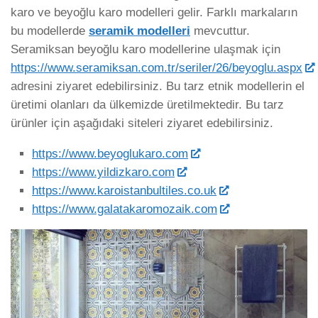
karo ve beyoğlu karo modelleri gelir. Farklı markaların
bu modellerde
seramik modelleri
mevcuttur.
Seramiksan beyoğlu karo modellerine ulaşmak için
https://www.seramiksan.com.tr/seriler/26/beyoglu.aspx
adresini ziyaret edebilirsiniz. Bu tarz etnik modellerin el
üretimi olanları da ülkemizde üretilmektedir. Bu tarz
ürünler için aşağıdaki siteleri ziyaret edebilirsiniz.
https://www.beyoglukaro.com
https://www.yildizkaro.com
https://www.karoistanbultiles.co.uk
https://www.galatakaromozaik.com