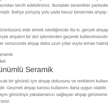
sından tercih edebilirsiniz. Buradaki seramikler parked
lmiştir. Bahçe yürüyüş yolu yada havuz kenarında ahşap g
üntüsünü elde etmek istediğinizde illa ki, gerçek ahşa
gerçek ahşabın bir dizi işlemlerden geçerek kullanılmasıd
mler sonucunda ahşap daha uzun yıllar suyla temas halind
ünümlü Seramik
k bir görüntü için ahşap dokusunu ve renklerini kullanabi
idir. Geçmeli ahşap karosu kullanımı daha uygun olabilir
aynı görüntüyü yakalamanızı sağlayan ahşap görünüme 
siniz.