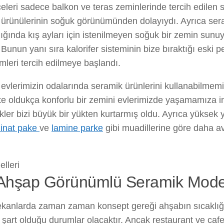
celeri sadece balkon ve teras zeminlerinde tercih edilen s
ürünülerinin soğuk görünümünden dolayıydı. Ayrıca sera
madığında kış ayları için istenilmeyen soğuk bir zemin su
Bunun yanı sıra kalorifer sisteminin bize bıraktığı eski p
leri tercih edilmeye başlandı.
evlerimizin odalarında seramik ürünlerini kullanabilmem
likte oldukça konforlu bir zemini evlerimizde yaşamamıza
kler bizi büyük bir yükten kurtarmış oldu. Ayrıca yüksek 
inat pake
ve
lamine parke
gibi muadillerine göre daha av
n Ahşap Görünümlü Seramik Model
mekanlarda zaman zaman konsept gereği ahşabın sıcaklığ
art olduğu durumlar olacaktır. Ancak restaurant ve cafe