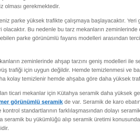
emiz olması gerekmektedir.
niz parke yüksek trafikte çalışmaya başlayacaktır. Yeri
i olacaktır. Bu nedenle bu tarz mekanların zeminlerinde d
nebilen parke görünümlü fayans modelleri arasından terc
kanların zeminlerinde ahşap tarzını geniş modelleri ile se
 trafiği için uygun değildir. Hemde temizlenmesi ve ba
a kolay temizlenir hemde ahşaba göre daha yüksek trafiğ
an ticari mekanlar için Kütahya seramik daha yüksek gen
mer görünümlü seramik
de var. Seramik de karo ebatı
e kontrol standartlarının farklılaşmasından dolayı serami
ya seramik bu yükümlüğü alıp seramik üretimi konusunda 
dir.