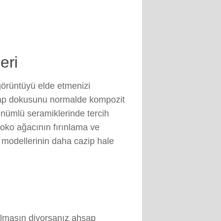
eri
görüntüyü elde etmenizi
hşap dokusunu normalde kompozit
ünümlü seramiklerinde tercih
roko ağacının fırınlama ve
 modellerinin daha cazip hale
olmasın diyorsanız ahşap