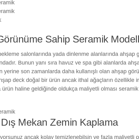
e Görünüme Sahip Seramik Modell
 bekleme salonlarında yada dinlenme alanlarında ahşap 
ındadır. Bunun yanı sıra havuz ve spa gibi alanlarda a
un yerine son zamanlarda daha kullanışlı olan ahşap gör
hşap deck doğal bir ürün ancak ithal ağaçların özellikle i
rün haline geldiğinde oldukça maliyetli olması seramik
 Dış Mekan Zemin Kaplama
orsunuz ancak kolay temizlenebilsin ve fazla maliyetli 