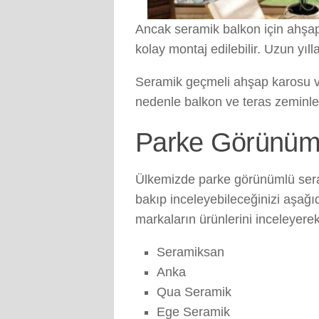
Ancak seramik balkon için ahşap 
kolay montaj edilebilir. Uzun yı
Seramik geçmeli ahşap karosu ve
nedenle balkon ve teras zeminle
Parke Görünüml
Ülkemizde parke görünümlü seram
bakıp inceleyebileceğinizi aşağ
markaların ürünlerini inceleyere
Seramiksan
Anka
Qua Seramik
Ege Seramik