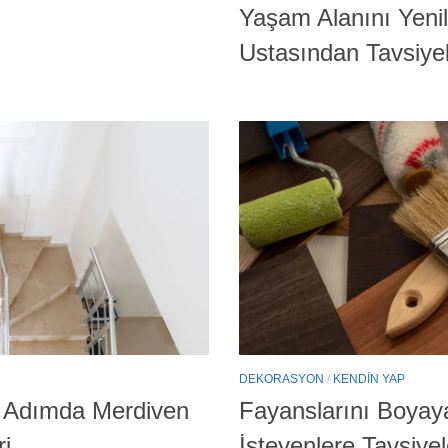
Yaşam Alanını Yeni
Ustasından Tavsiyel
DEKORASYON
/
KENDIN YAP
10 Adımda Merdiven
Fayanslarını Boyay
i
İsteyenlere Tavsiyel