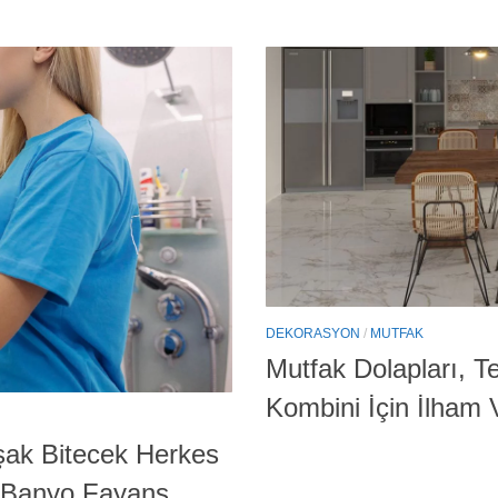
DEKORASYON
/
MUTFAK
Mutfak Dolapları, 
Kombini İçin İlham V
şak Bitecek Herkes
! Banyo Fayans