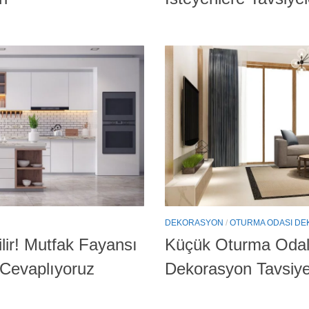
DEKORASYON
/
OTURMA ODASI D
lir! Mutfak Fayansı
Küçük Oturma Odala
 Cevaplıyoruz
Dekorasyon Tavsiye