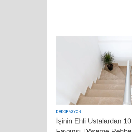
DEKORASYON
İşinin Ehli Ustalardan 
Fayansı Döşeme Rehber