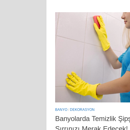
BANYO
/
DEKORASYON
Banyolarda Temizlik Şip
Sırrınızı Merak Edecek