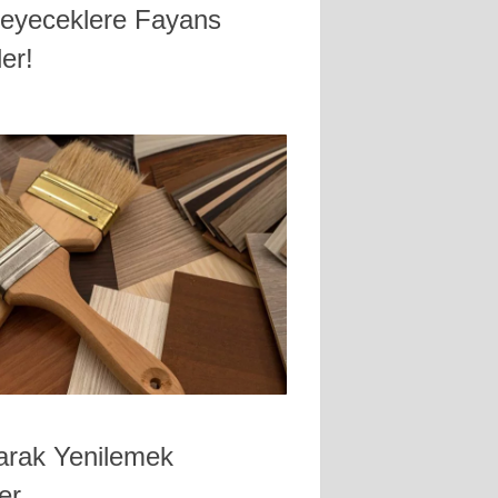
leyeceklere Fayans
er!
arak Yenilemek
er