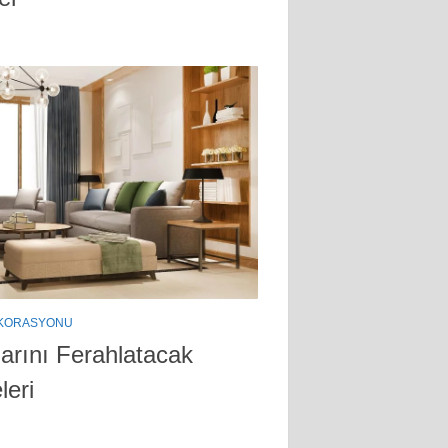
EKORASYONU
rını Ferahlatacak
leri