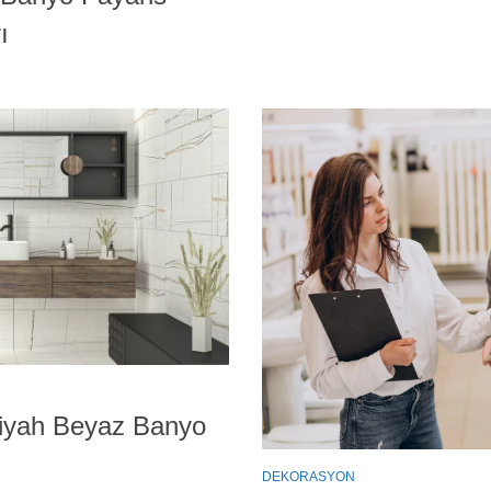
ı
iyah Beyaz Banyo
DEKORASYON