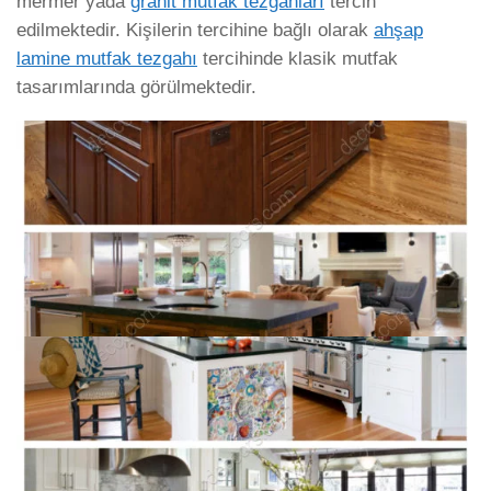
mermer yada
granit mutfak tezgahları
tercih
edilmektedir. Kişilerin tercihine bağlı olarak
ahşap
lamine mutfak tezgahı
tercihinde klasik mutfak
tasarımlarında görülmektedir.